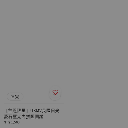
售完
［主題限量］UKMV英國日光
螢石壓克力拼圖圖鑑
Regular
NT$ 1,500
price