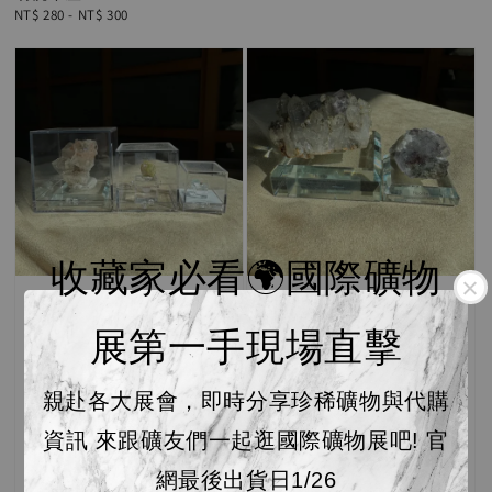
Regular
NT$ 280
-
NT$ 300
price
收藏家必看🌍國際礦物
展第一手現場直擊
親赴各大展會，即時分享珍稀礦物與代購
資訊 來跟礦友們一起逛國際礦物展吧! 官
網最後出貨日1/26