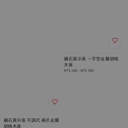
礦石展示座 ㄇ字型金屬胡桃
木座
Regular
NT$ 280
-
NT$ 300
price
礦石展示座 可調式 兩爪金屬
胡桃木座