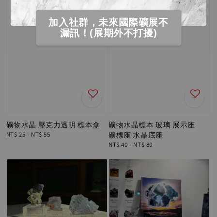
加入社群，未來國際礦展不
漏訊！(展期外不打擾)
礦物水晶 壓克力透明 標本盒
礦物水晶標本 玻璃 展示座
Regular
NT$ 25
-
NT$ 55
礦標座 水晶底座
price
Regular
NT$ 40
-
NT$ 80
price