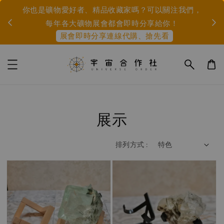
市集
IG或
你也是礦物愛好者、精品收藏家嗎？可以關注我們，
身
每年各大礦物展會都會即時分享給你！
展會即時分享連線代購、搶先看
展示
排列方式 :