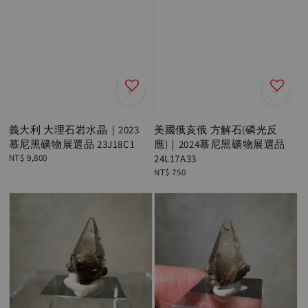
義大利 大理石岩水晶｜2023
美國俄亥俄 方解石(磷光反
慕尼黑礦物展選品 23J18C1
應)｜2024慕尼黑礦物展選品
Regular
NT$ 9,800
24L17A33
price
Regular
NT$ 750
price