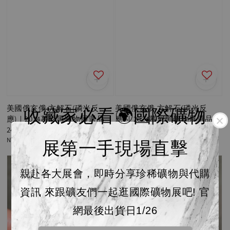
美國俄亥俄 方解石(磷光反
美國俄亥俄 方解石(磷光反
收藏家必看🌍國際礦物
應)｜2024慕尼黑礦物展選品
應)｜2024慕尼黑礦物展選品
24L17A28
24L17A27
Regular
NT$ 450
Regular
NT$ 450
展第一手現場直擊
price
price
親赴各大展會，即時分享珍稀礦物與代購
資訊 來跟礦友們一起逛國際礦物展吧! 官
網最後出貨日1/26