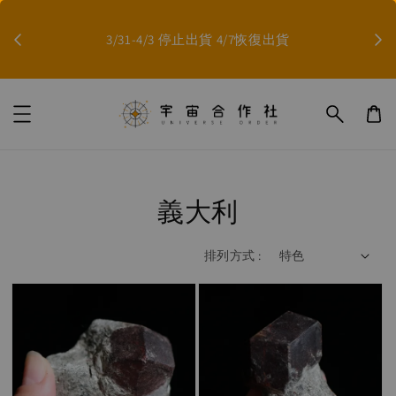
因影片無法上傳，如果需要影片，歡迎至臉書/IG或
你也
LINE聯絡，索取影片❤️
Contact Now!
義大利
排列方式 :