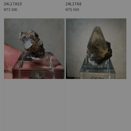
24L17A10
24L17A8
Regular
NT$ 500
Regular
NT$ 500
price
price