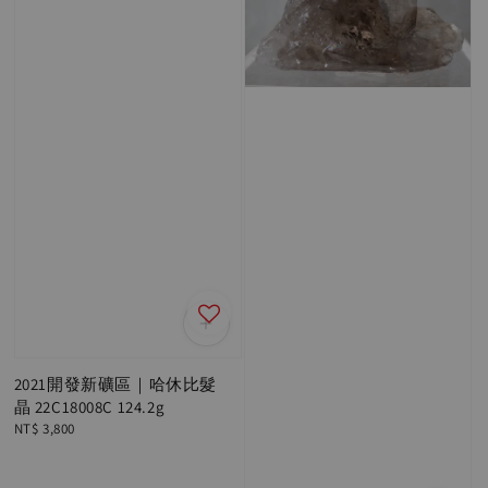
2021開發新礦區｜哈休比髮
晶 22C18008C 124.2g
Regular
NT$ 3,800
price