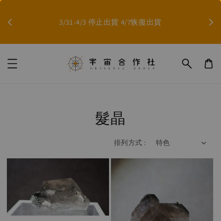
因影
3/31-4/3 停止出貨 4/7恢復出貨
髮晶
排列方式 :