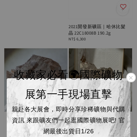
2021開發新礦區｜哈休比髮
晶 22C18008B 190.2g
Regular
NT$ 6,300
price
收藏家必看🌍國際礦物
展第一手現場直擊
親赴各大展會，即時分享珍稀礦物與代購
資訊 來跟礦友們一起逛國際礦物展吧! 官
網最後出貨日1/26