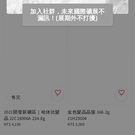
加入社群，未來國際礦展不
漏訊！(展期外不打擾)
售完
2021開發新礦區｜哈休比髮
金色髮晶晶簇 366.2g
晶 22C18006A 234.8g
21H23004
Regular
NT$ 4,100
Regular
NT$ 3,000
price
price