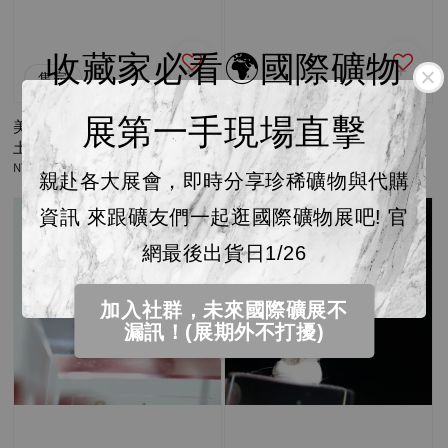
收藏家必看🌍國際礦物
售完
展第一手現場直擊
美國俄勒剛太陽 原礦 ｜2026
美國俄勒剛太陽 原礦 ｜2026
土桑礦物展選品 26B92J
土桑礦物展選品 26B92G
Regular
NT$ 3,600
Regular
NT$ 9,200
親赴各大展會，即時分享珍稀礦物與代購
price
price
資訊 來跟礦友們一起逛國際礦物展吧! 官
網最後出貨日1/26
加入社群，未來國際礦展不
漏訊！(展期外不打擾)