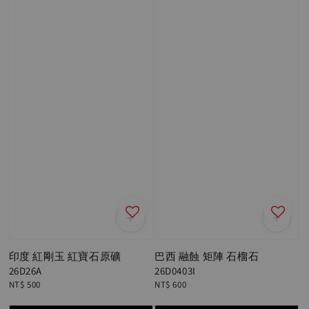
印度 紅剛玉 紅寶石原礦
巴西 融蝕 矩陣 石榴石
26D26A
26D0403I
Regular
NT$ 500
Regular
NT$ 600
price
price