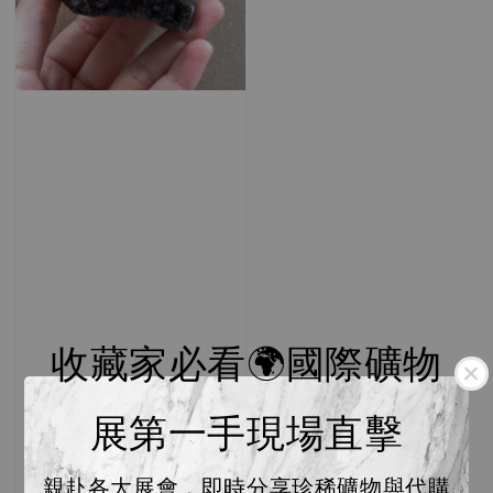
收藏家必看🌍國際礦物
展第一手現場直擊
親赴各大展會，即時分享珍稀礦物與代購