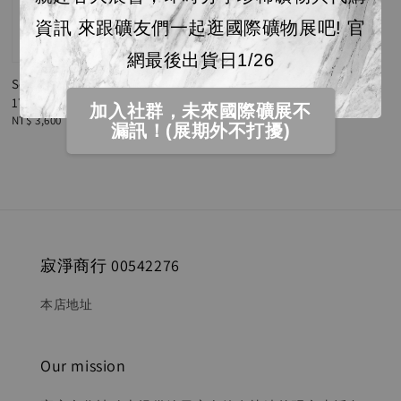
資訊 來跟礦友們一起逛國際礦物展吧! 官
售完
網最後出貨日1/26
Seata Mine ｜ 英國螢石
177.3g 23E03003
加入社群，未來國際礦展不
Regular
NT$ 3,600
漏訊！(展期外不打擾)
price
寂淨商行 00542276
本店地址
Our mission