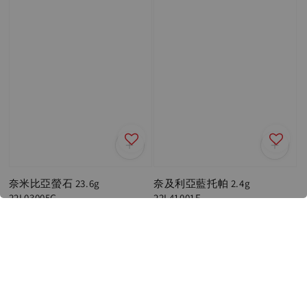
奈米比亞螢石 23.6g
奈及利亞藍托帕 2.4g
22L03005G
22L41001F
Regular
NT$ 6,600
Regular
NT$ 800
price
price