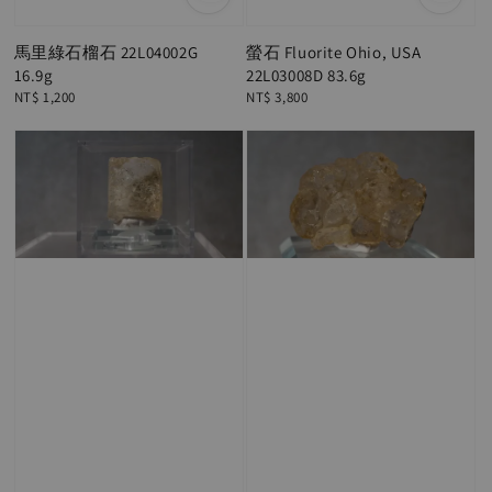
馬里綠石榴石 22L04002G
螢石 Fluorite Ohio, USA
16.9g
22L03008D 83.6g
Regular
NT$ 1,200
Regular
NT$ 3,800
price
price