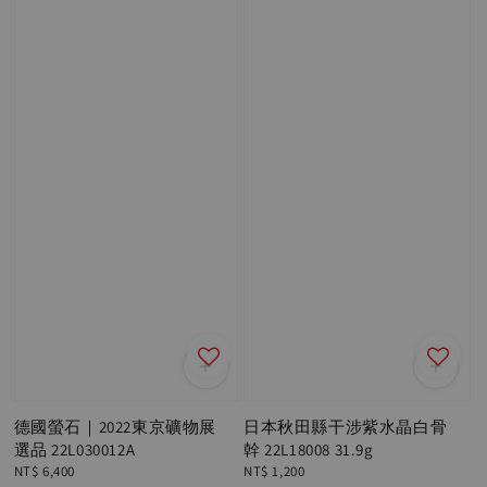
德國螢石｜2022東京礦物展
日本秋田縣干涉紫水晶白骨
選品 22L030012A
幹 22L18008 31.9g
Regular
NT$ 6,400
Regular
NT$ 1,200