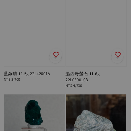
藍銅礦 11.5g 22L42001A
墨西哥螢石 11.6g
Regular
NT$ 3,700
22L030010B
price
Regular
NT$ 4,730
price