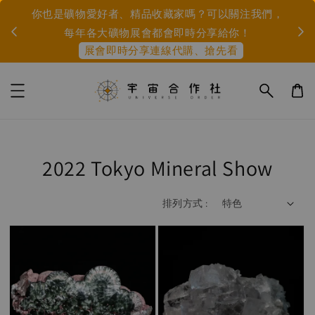
市集、展會資訊： 9/5-6 白日夢大飯店(珍珠法寶主辦
我們，
身心靈市集/由宇宙合作社提供礦物與能量服務)、
10/9-11 島礦季(福爾摩沙主辦)
2022 Tokyo Mineral Show
排列方式 :