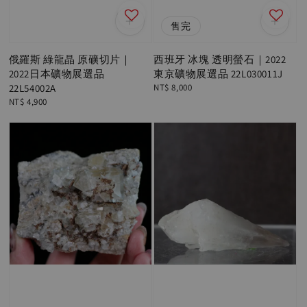
售完
俄羅斯 綠龍晶 原礦切片｜
西班牙 冰塊 透明螢石｜2022
2022日本礦物展選品
東京礦物展選品 22L030011J
22L54002A
Regular
NT$ 8,000
price
Regular
NT$ 4,900
price