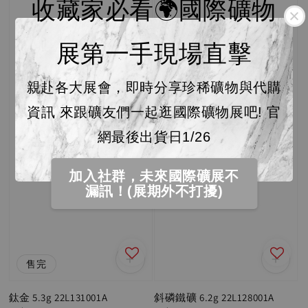
收藏家必看🌍國際礦物
展第一手現場直擊
親赴各大展會，即時分享珍稀礦物與代購
資訊 來跟礦友們一起逛國際礦物展吧! 官
網最後出貨日1/26
加入社群，未來國際礦展不
漏訊！(展期外不打擾)
售完
鈦金 5.3g 22L131001A
斜磷鐵礦 6.2g 22L128001A