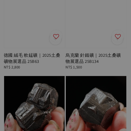
德國 絨毛 軟錳礦｜2025土桑
烏克蘭 針鐵礦｜2025土桑礦
礦物展選品 25B63
物展選品 25B134
Regular
NT$ 2,800
Regular
NT$ 1,500
price
price