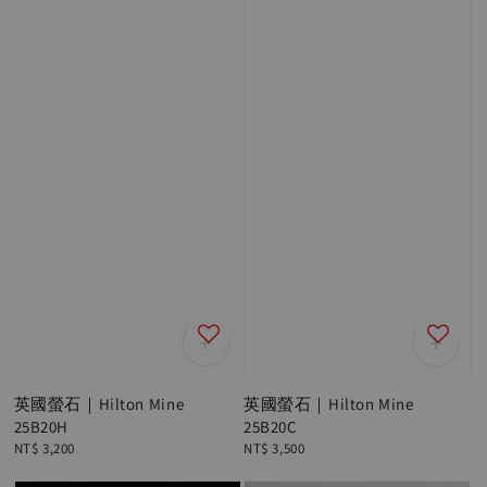
英國螢石｜Hilton Mine
英國螢石｜Hilton Mine
25B20H
25B20C
Regular
NT$ 3,200
Regular
NT$ 3,500
price
price