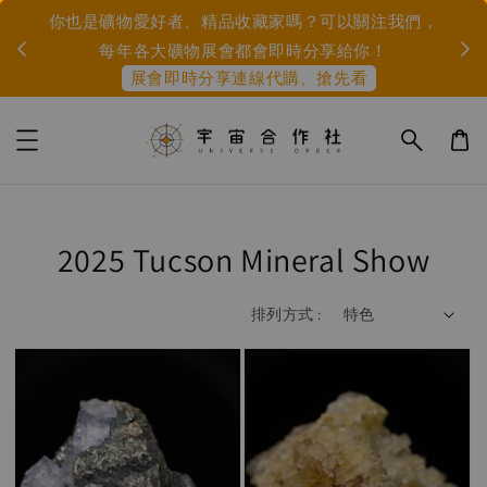
市集、展會資訊： 9/5-6 白日夢大飯店(珍珠法寶主辦
我們，
身心靈市集/由宇宙合作社提供礦物與能量服務)、
10/9-11 島礦季(福爾摩沙主辦)
2025 Tucson Mineral Show
排列方式 :