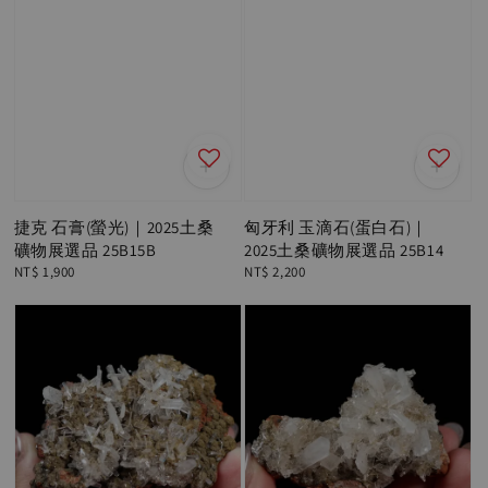
捷克 石膏(螢光)｜2025土桑
匈牙利 玉滴石(蛋白石)｜
礦物展選品 25B15B
2025土桑礦物展選品 25B14
Regular
NT$ 1,900
Regular
NT$ 2,200
price
price