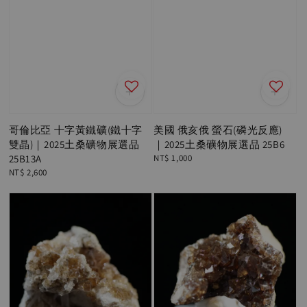
哥倫比亞 十字黃鐵礦(鐵十字
美國 俄亥俄 螢石(磷光反應)
雙晶)｜2025土桑礦物展選品
｜2025土桑礦物展選品 25B6
25B13A
Regular
NT$ 1,000
price
Regular
NT$ 2,600
price