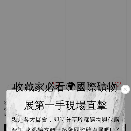
收藏家必看🌍國際礦物
售完
展第一手現場直擊
哈薩克天青石｜2025土桑礦
德國 絨毛 軟錳礦｜2025土桑
物展選品 25B133C
礦物展選品 25B66
Regular
NT$ 3,100
Regular
NT$ 2,300
親赴各大展會，即時分享珍稀礦物與代購
price
price
資訊 來跟礦友們一起逛國際礦物展吧! 官