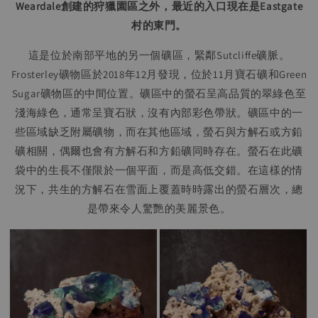
Weardale創建的狩獵園區之外，最近的入口現在是Eastgate
村的東門。
這是位於南部平地的另一個礦區，緊鄰Sutcliffe礦脈。
Frosterley礦物區於2018年12月發現，位於11月寶石礦和Green
Sugar礦物區的中間位置。礦區中的螢石呈高品質的翠綠色至
淺海綠色，通常呈寶石狀，沒有內部彩色帶狀。礦區中的一
些區域缺乏附屬礦物，而在其他區域，螢石與方解石或方鉛
礦相關，偶爾也會有方解石和方鉛礦同時存在。螢石在此礦
袋中的生長不僅限於一個平面，而是高低交錯。在這樣的情
況下，共生的方解石在雪面上覆蓋時時露出的螢石層次，總
是帶來令人驚艷的美麗景色。