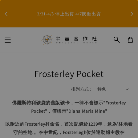
因影
3/31-4/3 停止出貨 4/7恢復出貨
Frosterley Pocket
排列方式 :
佛羅斯特利礦袋的舊版礦卡，一律不會標示"Frosterley
Pocket"，僅標示"Diana Maria Mine"
以附近的Frosterley村命名，首次記錄於1239年，意為'林地看
守的空地'。在中世紀，Forsterlegh位於達勒姆主教在