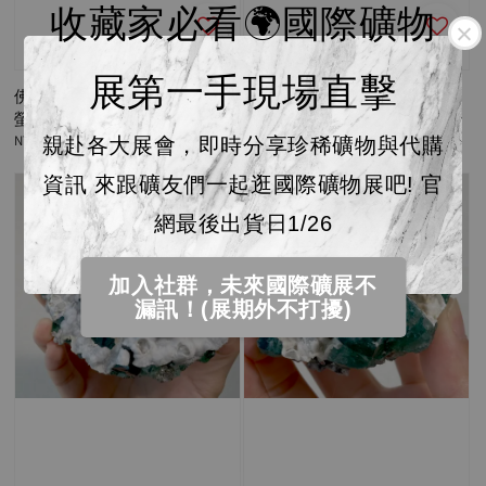
收藏家必看🌍國際礦物
展第一手現場直擊
佛羅斯特利｜ 精品 英國日光
佛羅斯特利｜精品 英國日光
螢石 23A03FPSA
螢石 22F03FPSB
Regular
NT$ 29,250
Regular
NT$ 28,000
親赴各大展會，即時分享珍稀礦物與代購
price
price
資訊 來跟礦友們一起逛國際礦物展吧! 官
網最後出貨日1/26
加入社群，未來國際礦展不
漏訊！(展期外不打擾)