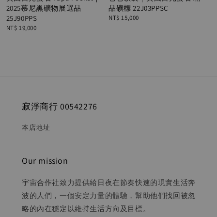
2025慕尼黑礦物展選品
品礦標 22J03PPSC
25J90PPS
Regular
NT$ 15,000
price
Regular
NT$ 19,000
price
寂淨商行 00542276
本店地址
Our mission
宇宙合作社致力提供給日夜在節奏快速的現實生活奔
波的人們，一個安定力量的體驗，幫助他們找回被忽
略的內在穩定以維持生活方向及目標。