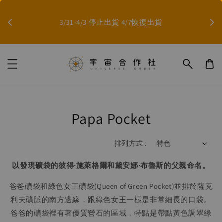
因影
3/31-4/3 停止出貨 4/7恢復出貨
Papa Pocket
排列方式 :
以發現礦袋的彼得·施萊格爾和黛安娜·布魯斯的父親命名。
爸爸礦袋和綠色女王礦袋(Queen of Green Pocket)並排於薩克
利夫礦脈的南方邊緣，跟綠色女王一樣是非常細長的口袋。
爸爸的礦袋裡有著優質營石的區域，特點是帶點黃色調翠綠