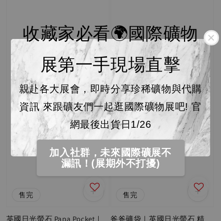
收藏家必看🌍國際礦物
展第一手現場直擊
親赴各大展會，即時分享珍稀礦物與代購
資訊 來跟礦友們一起逛國際礦物展吧! 官
網最後出貨日1/26
加入社群，未來國際礦展不
漏訊！(展期外不打擾)
售完
售完
英國日光螢石 Papa Pocket｜
爸爸礦袋｜英國日光螢石 精