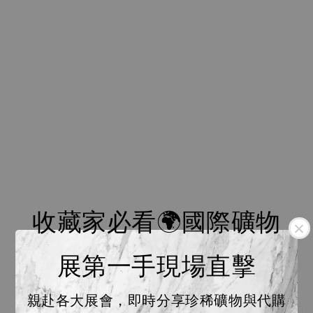
收藏家必看🌍國際礦物
展第一手現場直擊
親赴各大展會，即時分享珍稀礦物與代購