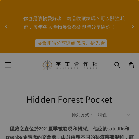
        市集、展會資訊： 9/5-6 白日夢大飯店(珍珠法寶
        你也是礦物愛好者、精品收藏家嗎？可以關注我
主
們，每年各大礦物展會都會即時分享給你！

展會即時分享連線代購、搶先看
Hidden Forest Pocket
排列方式 :
隱藏之森位於2021夏季被發現和開採。 他位於sutcliffe和
greenbank礦脈的交會處，由於兩種不同的熱液溶液混和，該