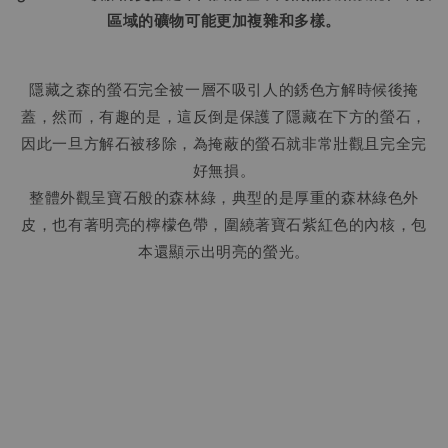
區域的礦物可能更加複雜和多樣。
隱藏之森的螢石完全被一層不吸引人的銹色方解時候後掩
蓋，然而，有趣的是，這反倒是保護了隱藏在下方的螢石，
因此一旦方解石被移除，為掩蔽的螢石就非常壯觀且完全完
好無損。
整體外觀呈寶石般的森林綠，典型的是厚重的森林綠色外
皮，也有著明亮的檸檬色帶，圍繞著寶石紫紅色的內核，包
本還顯示出明亮的螢光。