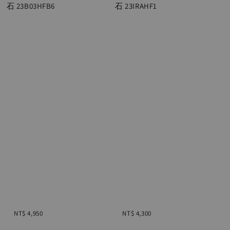
石 23B03HFB6

石 23IRAHF1

Regular 
Regular 
price
price
NT$ 4,950
NT$ 4,300