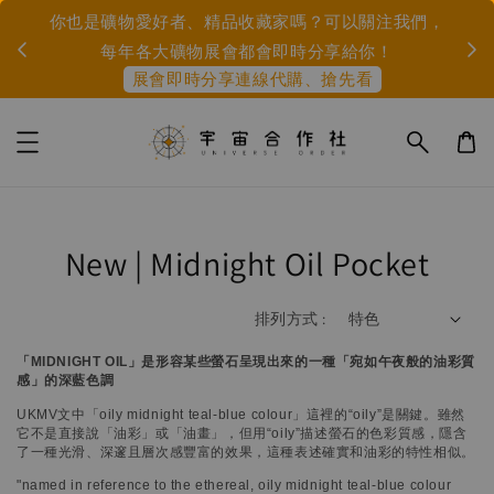
市集
IG或
你也是礦物愛好者、精品收藏家嗎？可以關注我們，
身
每年各大礦物展會都會即時分享給你！
展會即時分享連線代購、搶先看
New | Midnight Oil Pocket
排列方式 :
「MIDNIGHT OIL」是形容某些螢石呈現出來的一種「宛如午夜般的油彩質
感」的深藍色調
UKMV文中「oily midnight teal-blue colour」這裡的“oily”是關鍵。雖然
它不是直接說「油彩」或「油畫」，但用“oily”描述螢石的色彩質感，隱含
了一種光滑、深邃且層次感豐富的效果，這種表述確實和油彩的特性相似。
"named in reference to the ethereal, oily midnight teal-blue colour