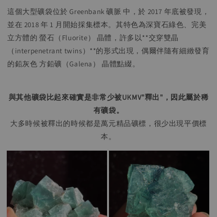
這個大型礦袋位於 Greenbank 礦脈 中，於 2017 年底被發現，
並在 2018 年 1 月開始採集標本。其特色為深寶石綠色、完美
立方體的 螢石（Fluorite） 晶體，許多以**交穿雙晶
（interpenetrant twins）**的形式出現，偶爾伴隨有細緻發育
的鉛灰色 方鉛礦（Galena） 晶體點綴。
與其他礦袋比起來確實是非常少被UKMV"釋出"，因此屬於稀
有礦袋。
大多時候被釋出的時候都是萬元精品礦標，很少出現平價標
本。