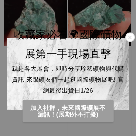
收藏家必看🌍國際礦物
展第一手現場直擊
親赴各大展會，即時分享珍稀礦物與代購
資訊 來跟礦友們一起逛國際礦物展吧! 官
網最後出貨日1/26
加入社群，未來國際礦展不
漏訊！(展期外不打擾)