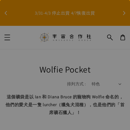
因影
3/31-4/3 停止出貨 4/7恢復出貨
Wolfie Pocket
排列方式 :
這個礦袋是以 Ian 和 Diana Bruce 的寵物狗 Wolfie 命名的，
他們的愛犬是一隻 lurcher（獵兔犬混種），也是他們的「首
席礦石獵人」！