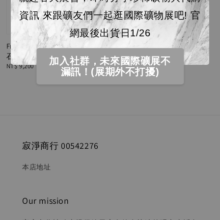
資訊 來跟礦友們一起逛國際礦物展吧! 官
售完
網最後出貨日1/26
Frazer's Hush Mine ｜ 英國螢
石 417.7g 23E03001
加入社群，未來國際礦展不
Regular
NT$ 9,200
漏訊！(展期外不打擾)
price
寂淨商行 00542276
本店地址
Our mission