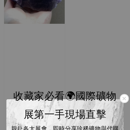
收藏家必看🌍國際礦物
展第一手現場直擊
親赴各大展會，即時分享珍稀礦物與代購