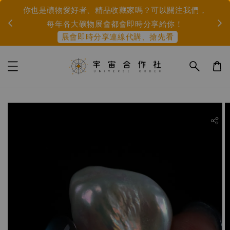
市集
IG或
你也是礦物愛好者、精品收藏家嗎？可以關注我們，
身
每年各大礦物展會都會即時分享給你！
展會即時分享連線代購、搶先看
ility.skip_to_product_info