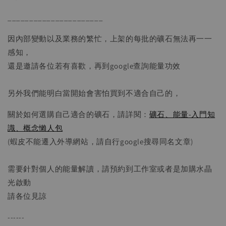
______________________
因內部變動以及業務的繁忙，上架的每批的礦石無法再一一
感知，
還是邀請各位若有喜歡，再到google查詢能量功效
另外我們能明白當開始會害怕買到不適合自己的，
關於如何選購自己適合的礦石，請詳閱：
礦石、能量-入門知
識、概念懶人包
(蝦皮不能遷入外導網站，請自行google搜尋同名文章)
需要針對個人的能量解讀，請預約到工作室或者是加購水晶
光啟動
請各位見諒
------