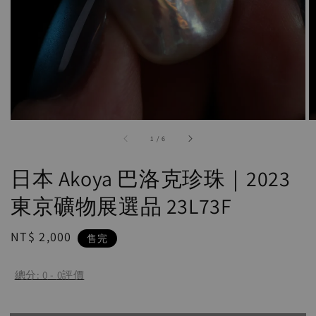
accessibility.of
1
/
6
日本 Akoya 巴洛克珍珠｜2023
東京礦物展選品 23L73F
Regular
NT$ 2,000
售完
price
總分:
0
-
0
評價