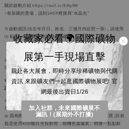
關於啟動介紹 https://reurl.cc/836yRM
↑有加購的賣場，請到SHOP裡搜尋"水晶光"
💠啟動資訊(出生年月日、姓名、三個月內近照一張)，請使用
收藏家必看🌍國際礦物
IG 私訊，蝦皮則使用聊聊給予即可~
展第一手現場直擊
🥨 因人手不足，出貨時間為1-3天寄件，請耐心等待，若無法
等待請勿購買。
親赴各大展會，即時分享珍稀礦物與代購
🥨 因官網無法上傳影片，我們每顆礦石都有影片，歡迎私
資訊 來跟礦友們一起逛國際礦物展吧! 官
訊索取影片。
網最後出貨日1/26
🥨 自然晶礦多少有礦缺或人類認為的缺陷，請理解天然礦石
加入社群，未來國際礦展不
非完美也是他們的美，不介意者再邀請
漏訊！(展期外不打擾)
🥨 因相機與螢幕的設定，一定會有色差，可接受再購買 (目前
都是使用4000暖白光投射燈，相機色溫偏黃、稍微一點點鮮