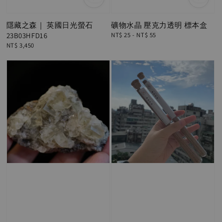
隱藏之森｜ 英國日光螢石
礦物水晶 壓克力透明 標本盒
23B03HFD16
Regular
NT$ 25
-
NT$ 55
price
Regular
NT$ 3,450
price