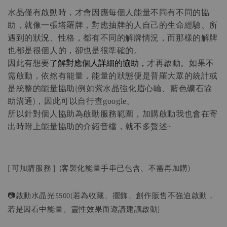
水晶僅有啟動時，才會因應每個人能量不同有不同的協
助，
就像一張塔羅牌，對應抽牌的人自己的生命經驗、所
遇到的狀況、性格，都有不同的解牌情況，
而那樣的解牌
也都是很個人的，卻也是很準確的。
了解對應個人詳細的協助，
因此有想要
才再啟動。如果不
需啟動，依然有能量，能量的狀態便是普羅大眾的統計或
是統整的能量協助(例如紫水晶強化眉心輪、藍色礦石協
助溝通)，因此可以自行查
google。
所以針對個人協助為啟動服務範圍，加購啟動我也會在寄
出時附上能量協助的介紹音檔，就不多贅述
~
[ 可加購服務 ] (客製化能量手串已包含、不需再加購)
📷啟動水晶光$500(若為收藏、擺飾、創作販售不強迫啟動，
若是因看中能量、靈性效果而邀請建議啟動)