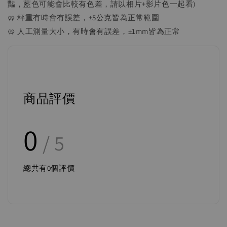
豔，藍色可能會比較有色差，請以相片+影片色一起看)
🥨 秤重有時會有誤差，±5公克皆為正常範圍
🥨 人工測量大小，有時會有誤差，±1mm皆為正常
商品評價
0
/ 5
總共有
0
個評價