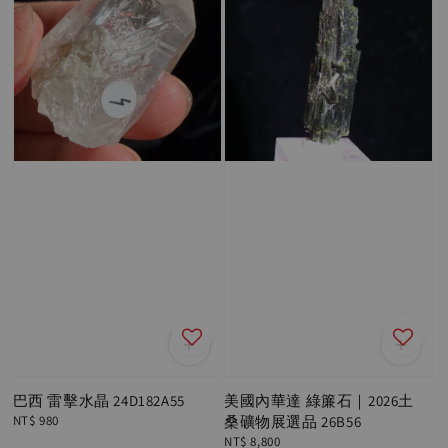
巴西 雷擊水晶 24D182A55
美國內華達 綠簾石｜2026土
Regular
NT$ 980
桑礦物展選品 26B56
price
Regular
NT$ 8,800