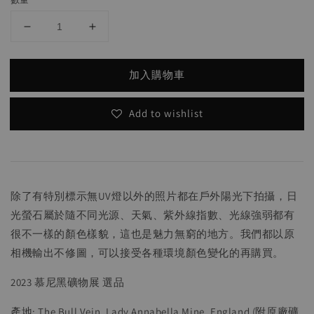
加入購物車
Add to wishlist
除了有特別標示無UV燈以外的照片都在戶外陽光下拍攝，日
光螢石屬於隨不同光源、天氣、紫外線指數、光線強弱都有
很不一樣的顏色樣貌，這也是魅力無窮的地方。我們都以原
相機輸出不修圖，可以接受各種環境顏色變化的再購買。
2023 慕尼黑礦物展 選品
產地: The Bull Vein, Lady Annabella Mine, England (附原廠礦