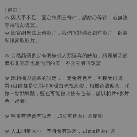
[
備註
]
🥨
因人手不足，固定每周三寄件，請耐心等待，若無法
等待請勿購買。
🥨
因官網無法上傳影片，我們每顆礦石都有影片，歡迎
私訊索取影片。
🥨
自然晶礦多少有礦缺或人類認為的缺陷，請理解天然
礦石非完美也是他們的美，不介意者再邀請
🥨
因相機與螢幕的設定，一定會有色差，可接受再購
買
目前都是使用
暖白光投射燈，相機色溫偏黃、稍
(
4000
微一點點鮮豔，藍色可能會比較有色差，請以相片
影片
+
色一起看
)
🥨
秤重有時會有誤差，
公克皆為正常範圍
±5
🥨
人工測量大小，有時會有誤差，
皆為正常
±1mm