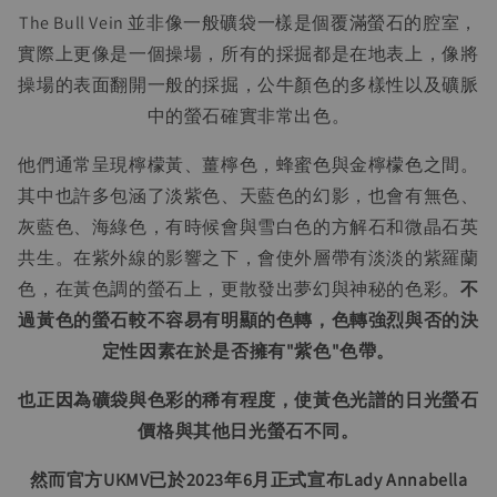
The Bull Vein 並非像一般礦袋一樣是個覆滿螢石的腔室，
實際上更像是一個操場，所有的採掘都是在地表上，像將
操場的表面翻開一般的採掘，公牛顏色的多樣性以及礦脈
中的螢石確實非常出色。
他們通常呈現檸檬黃、薑檸色，蜂蜜色與金檸檬色之間。
其中也許多包涵了淡紫色、天藍色的幻影，也會有無色、
灰藍色、海綠色，有時候會與雪白色的方解石和微晶石英
共生。在紫外線的影響之下，會使外層帶有淡淡的紫羅蘭
色，在黃色調的螢石上，更散發出夢幻與神秘的色彩。
不
過黃色的螢石較不容易有明顯的色轉，色轉強烈與否的決
定性因素在於是否擁有"紫色"色帶。
也正因為礦袋與色彩的稀有程度，使黃色光譜的日光螢石
價格與其他日光螢石不同。
然而官方UKMV已於2023年6月正式宣布Lady Annabella