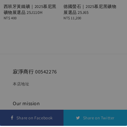
西班牙黃鐵礦｜2025慕尼黑
德國螢石｜2025慕尼黑礦物
礦物展選品 25J110H
展選品 25J65
Regular
NT$ 400
Regular
NT$ 11,200
price
price
寂淨商行 00542276
本店地址
Our mission
宇宙合作社致力提供給日夜在節奏快速的現實生活奔
Share on Facebook
Share on Twitter
波的人們，一個安定力量的體驗，幫助他們找回被忽