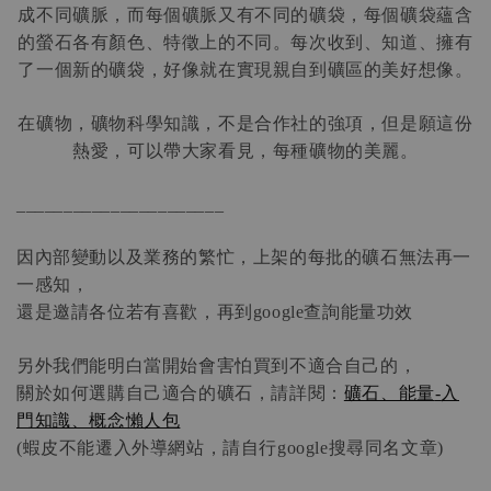
成不同礦脈，而每個礦脈又有不同的礦袋，每個礦袋蘊含
的螢石各有顏色、特徵上的不同。每次收到、知道、擁有
了一個新的礦袋，好像就在實現親自到礦區的美好想像。
在礦物，礦物科學知識，不是合作社的強項，但是願這份
熱愛，可以帶大家看見，每種礦物的美麗。
______________________
因內部變動以及業務的繁忙，上架的每批的礦石無法再一
一感知，
還是邀請各位若有喜歡，再到
查詢能量功效
google
另外我們能明白當開始會害怕買到不適合自己的，
關於如何選購自己適合的礦石，請詳閱：
礦石、能量
入
-
門知識、概念懶人包
蝦皮不能遷入外導網站，請自行
搜尋同名文章
(
google
)