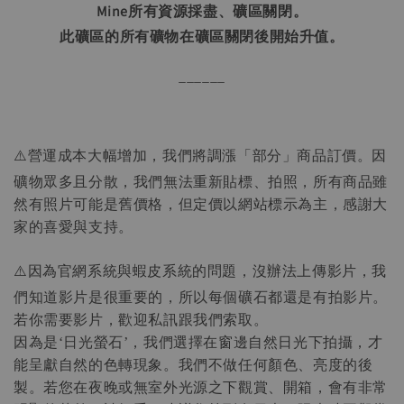
Mine所有資源採盡、礦區關閉。
此礦區的所有礦物在礦區關閉後開始升值。
______
⚠️營運成本大幅增加，我們將調漲「部分」商品訂價。因
礦物眾多且分散，我們無法重新貼標、拍照，所有商品雖
然有照片可能是舊價格，但定價以網站標示為主，感謝大
家的喜愛與支持。
⚠️因為官網系統與蝦皮系統的問題，沒辦法上傳影片，我
們知道影片是很重要的，所以每個礦石都還是有拍影片。
若你需要影片，歡迎私訊跟我們索取。
因為是
日光螢石
，我們選擇在窗邊自然日光下拍攝，才
‘
’
能呈獻自然的色轉現象。我們不做任何顏色、亮度的後
製。若您在夜晚或無室外光源之下觀賞、開箱，會有非常