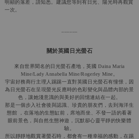
明顯的落差，請知悉。建議您等到有日光、陽光時再觀賞
一次。
______
關於英國日光螢石
來自世界聞名的日光螢石產地，英國
Daina Maria
。
Mine/Lady Annabella Mine/Rogerley Mine
宇宙好務商行主理人踢踢一直對英國日光螢石有憧憬，因
為日光螢石在呈現螢光反應時的色彩變化與晶體內部的景
色，讓她淺意識的與美好的回憶連結在一起。
那是一個步入社會後與認識、珍貴的朋友們，去到海洋生
態館
，在落地的生態缸前，席地而坐、不發一語的看著
眼前景色，與自然生態神遊，沉默卻心靈平靜的快樂體
驗。
所以靜靜地觀賞著螢石時，都會有一種幸福的感動，在踢