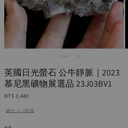
accessibility.of
1
/
11
英國日光螢石 公牛靜脈｜2023
慕尼黑礦物展選品 23J03BV1
Regular
NT$ 3,480
price
總分:
0
-
0
評價
數量