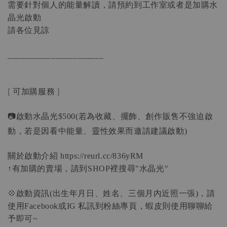
需要針對個人的能量解讀，請預約到工作室或者是加購水
晶光啟動
請各位見諒
______________________
[
可加購服務
]
📷啟動水晶光
若為收藏、擺飾、創作販售不強迫啟
$500(
動，若是因看中能量、靈性效果而邀請建議啟動
)
關於啟動介紹
https://reurl.cc/836yRM
有加購的賣場，請到
裡搜尋
水晶光
↑
SHOP
"
"
💠啟動資訊
出生年月日、姓名、三個月內近照一張
，請
(
)
使用
或
私訊到粉絲專頁，蝦皮則使用聊聊給
Facebook
IG
予即可
~