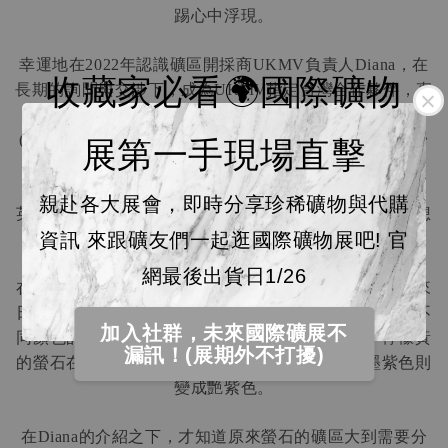
踢心中浮現。
幸運地在
年認識礦區開採商
負責人
，在
2022
UKMV
Diana
收藏家必看🌍國際礦物
長期的詢問與交涉下，成為
指定台灣合作夥伴，直
UKMV
接訂購螢石直送到台灣。
您能在
的
頁面上，看見
追蹤的台
(
UKMV
Instagram
UKMV
展第一手現場直擊
灣唯一礦物商家帳號是水曜日水晶）
親赴各大展會，即時分享珍稀礦物與代購
英國日光螢石的名氣想必礦石愛好者都有聽聞，但這次想
分享，關於英日螢之於合作社踢踢，是什麼樣的狀態。
資訊 來跟礦友們一起逛國際礦物展吧! 官
網最後出貨日1/26
在第一次收到日光螢石，看到墨紫色與黃色才知道，原來
日光螢石不是只有印象中的皇家綠與藍色螢光而已，在不
加入社群，未來國際礦展不
同顏色的晶體之下，螢光反應的顏色也大不相同。檸檬黃
漏訊！(展期外不打擾)
的螢石在螢光反應下邊框呈現優雅的紫羅蘭，而墨紫色則
變成艷紫色。
在
的介紹之下，才知道原來螢石的礦區大到需要分
Diana