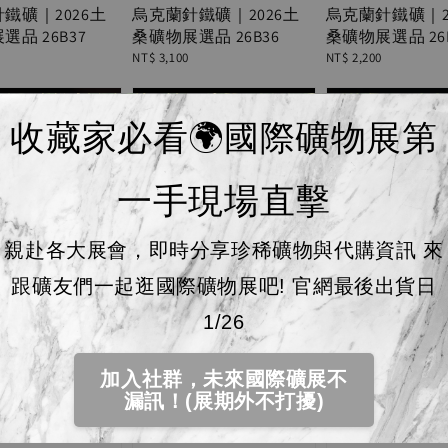
鐵礦｜2026土
烏克蘭針鐵礦｜2026土
烏克蘭針鐵礦｜2
選品 26B37
桑礦物展選品 26B36
桑礦物展選品 26
Regular
NT$ 3,100
Regular
NT$ 2,200
price
price
收藏家必看🌍國際礦物展第
一手現場直擊
親赴各大展會，即時分享珍稀礦物與代購資訊 來
跟礦友們一起逛國際礦物展吧! 官網最後出貨日
1/26
加入社群，未來國際礦展不
漏訊！(展期外不打擾)