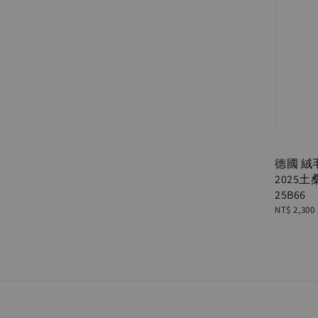
德國 絨
2025
25B66
Regular
NT$ 2,300
price