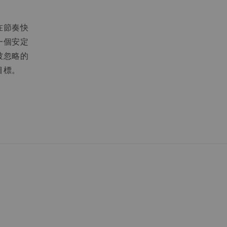
在節奏快
一個安定
被忽略的
目標。