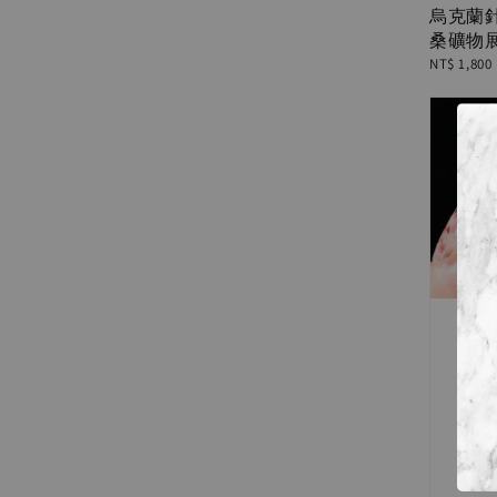
烏克蘭針
桑礦物展
Regular
NT$ 1,800
price