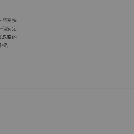
在節奏快
一個安定
被忽略的
目標。