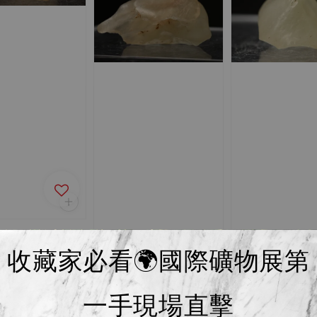
 22J83 5.7g
收藏家必看🌍國際礦物展第
一手現場直擊