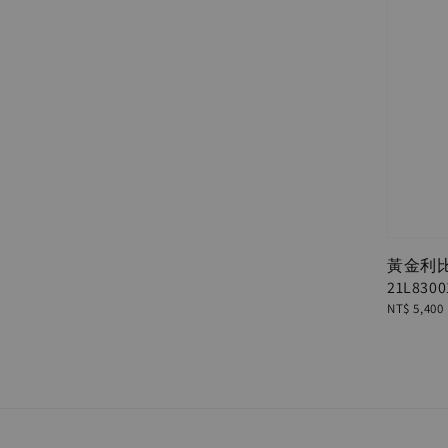
黃金利
21L8300
Regular
NT$ 5,400
price