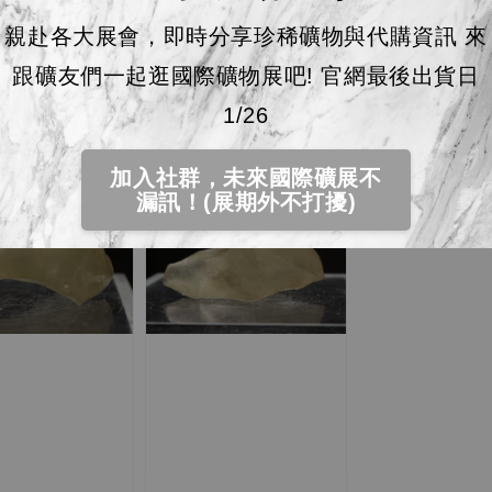
親赴各大展會，即時分享珍稀礦物與代購資訊 來
黃金利比亞玻璃隕石
黃金利比亞玻璃
跟礦友們一起逛國際礦物展吧! 官網最後出貨日
21L83001K 28.5g
21L83001G 39.2g
Regular
NT$ 4,100
Regular
NT$ 5,700
1/26
price
price
加入社群，未來國際礦展不
漏訊！(展期外不打擾)