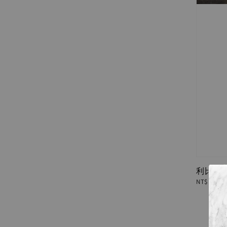
利比亞隕石
Regular
NT$ 770
price