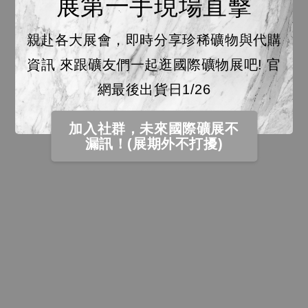
展第一手現場直擊
親赴各大展會，即時分享珍稀礦物與代購
資訊 來跟礦友們一起逛國際礦物展吧! 官
網最後出貨日1/26
加入社群，未來國際礦展不
漏訊！(展期外不打擾)