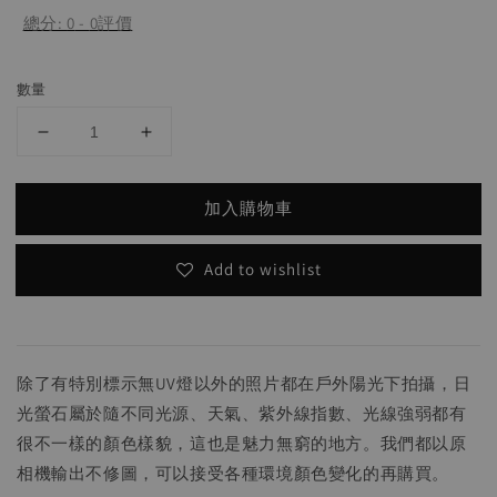
總分:
0
-
0
評價
數量
加入購物車
Add to wishlist
除了有特別標示無UV燈以外的照片都在戶外陽光下拍攝，日
光螢石屬於隨不同光源、天氣、紫外線指數、光線強弱都有
很不一樣的顏色樣貌，這也是魅力無窮的地方。我們都以原
相機輸出不修圖，可以接受各種環境顏色變化的再購買。