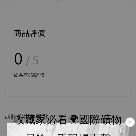
商品評價
0
/ 5
總共有
0
個評價
或許你也會喜歡
收藏家必看🌍國際礦物