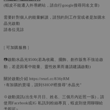
蝦皮不能遷入外導網站，請自行
搜尋同名文章
(
google
)
需要針對個人的能量解讀，請預約到工作室或者是加購水
晶光啟動
請各位見諒
[
可加購服務
]
📷啟動水晶光
若為收藏、擺飾、創作販售不強迫啟
$500(
動，若是因看中能量、靈性效果而邀請建議啟動
)
關於啟動介紹
 https://reurl.cc/836yRM
有加購的賣場，請到
裡搜尋
水晶光
↑
SHOP
"
"
💠啟動資訊
出生年月日、姓名、三個月內近照一張
，請
(
)
使用
或
私訊到粉絲專頁，蝦皮則使用聊聊給
Facebook
IG 
予即可
~