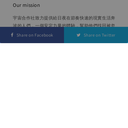
Our mission
宇宙合作社致力提供給日夜在節奏快速的現實生活奔
波的人們，一個安定力量的體驗，幫助他們找回被忽
略的內在穩定以維持生活方向及目標。
Share on Facebook
Share on Twitter