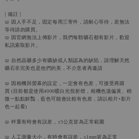
[
備註
]
🥨
因人手不足，固定每周三寄件，請耐心等待，若無法
等待請勿購買。
🥨
因官網無法上傳影片，我們每顆礦石都有影片，歡迎
私訊索取影片。
🥨
自然晶礦多少有礦缺或人類認為的缺陷，請理解天然
礦石非完美也是他們的美，不介意者再邀請
🥨
因相機與螢幕的設定，一定會有色差，可接受再購
買
目前都是使用
暖白光投射燈，相機色溫偏黃、稍
 (
4000
微一點點鮮豔，藍色可能會比較有色差，請以相片
影片
+
色一起看
)
🥨
秤重有時會有誤差，
公克皆為正常範圍
±5
🥨
人工測量大小，有時會有誤差，
皆為正常
±1mm