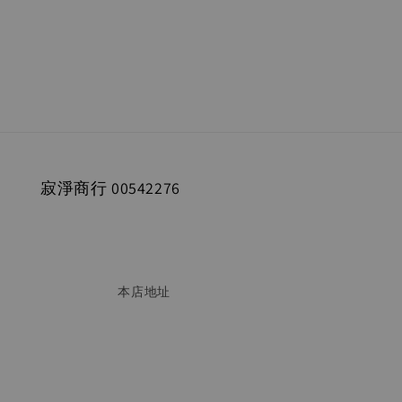
寂淨商行 00542276
                        本店地址
