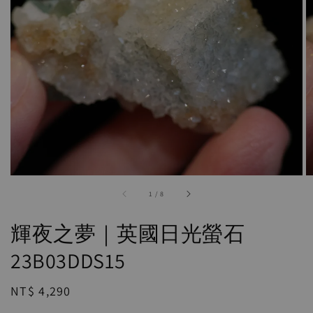
accessibility.of
1
/
8
輝夜之夢｜英國日光螢石
23B03DDS15
Regular
NT$ 4,290
price