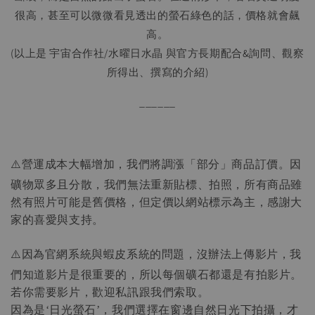
很高，甚至可以微微看見透出的螢石綠色的話，價格就會飆
高。
(以上是 宇宙合作社/水曜日水晶 與官方長期配合&詢問、觀察
所得出、撰寫的介紹)
______
⚠️營運成本大幅增加，我們將調漲「部分」商品訂價。因
礦物眾多且分散，我們無法重新貼標、拍照，所有商品雖
然有照片可能是舊價格，但定價以網站標示為主，感謝大
家的喜愛與支持。
⚠️因為官網系統與蝦皮系統的問題，沒辦法上傳影片，我
們知道影片是很重要的，所以每個礦石都還是有拍影片。
若你需要影片，歡迎私訊跟我們索取。
因為是
日光螢石
，我們選擇在窗邊自然日光下拍攝，才
‘
’