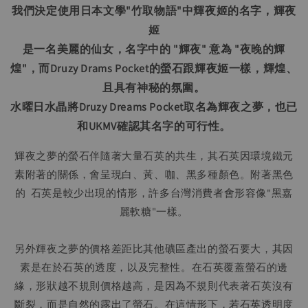
我們決定使用日本文學"竹取物語"中輝夜姬的名字，
輝夜
姬
是一名美麗的仙女，名字中的 "輝夜" 意為 "夜晚的輝
煌"，而Druzy Drams Pocket的螢石跟輝夜姬一樣，輝煌、
且具有神秘的氛圍。
水曜日水晶將Druzy Dreams Pocket取名為輝夜之夢，也已
和UKMV確認其名字的可行性。
輝夜之夢的螢石伴隨著大量石英的共生，其石英因環境鐵元
素附著的關係，會呈現白、黃、咖、黑多種顏色。附著黑色
的  石英是較少出現的情形，許多台灣消費者會形容像"黑嘉
麗軟糖"一樣。
另外輝夜之夢的價格差距比其他礦區產出的螢石要大，其因
素是在於石英的透度，以及完整性。在石英覆蓋螢石的邊
緣，形狀越不規則價格越高，是因為不規則代表著石英沒有
斷裂，而是自然的露出了螢石。在這情形下，若石英透明度