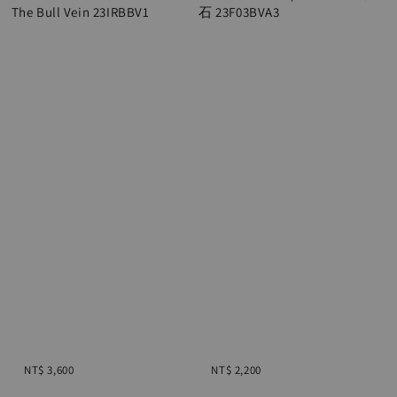
The Bull Vein 23IRBBV1

石 23F03BVA3

Regular 
Regular 
price
price
NT$ 3,600
NT$ 2,200