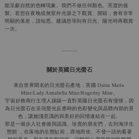
能呈獻自然的色轉現象。我們不做任何顏色、亮度的後
製。若您在夜晚或無室外光源之下觀賞、開箱，會有非常
明顯的落差，請知悉。建議您等到有日光、陽光時再觀賞
一次。
______
關於英國日光螢石
來自世界聞名的日光螢石產地，英國
 Daina Maria 
。
Mine/Lady Annabella Mine/Rogerley Mine
宇宙好務商行主理人踢踢一直對英國日光螢石有憧憬，因
為日光螢石在呈現螢光反應時的色彩變化與晶體內部的景
色，讓她淺意識的與美好的回憶連結在一起。
那是一個步入社會後與認識、珍貴的朋友們，去到海洋生
態館
，在落地的生態缸前，席地而坐、不發一語的看著