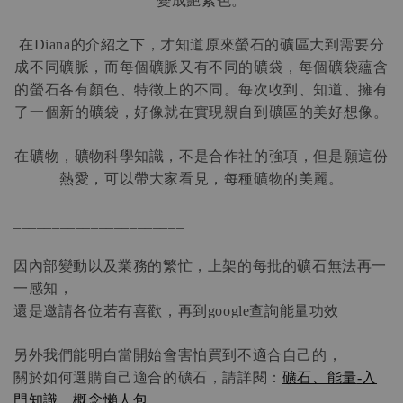
變成艷紫色。
在
的介紹之下，才知道原來螢石的礦區大到需要分
Diana
成不同礦脈，而每個礦脈又有不同的礦袋，每個礦袋蘊含
的螢石各有顏色、特徵上的不同。每次收到、知道、擁有
了一個新的礦袋，好像就在實現親自到礦區的美好想像。
在礦物，礦物科學知識，不是合作社的強項，但是願這份
熱愛，可以帶大家看見，每種礦物的美麗。
______________________
因內部變動以及業務的繁忙，上架的每批的礦石無法再一
一感知，
還是邀請各位若有喜歡，再到
查詢能量功效
google
另外我們能明白當開始會害怕買到不適合自己的，
關於如何選購自己適合的礦石，請詳閱：
礦石、能量
入
-
門知識、概念懶人包