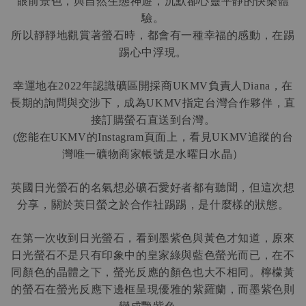
眼前景色，與自然生態神遊，沉默卻心靈平靜的快樂體
驗。
所以靜靜地觀賞著螢石時，都會有一種幸福的感動，在踢
踢心中浮現。
幸運地在
年認識礦區開採商
負責人
，在
2022
UKMV
Diana
長期的詢問與交涉下，成為
指定台灣合作夥伴，直
UKMV
接訂購螢石直送到台灣。
您能在
的
頁面上，看見
追蹤的台
(
UKMV
Instagram
UKMV
灣唯一礦物商家帳號是水曜日水晶）
英國日光螢石的名氣想必礦石愛好者都有聽聞，但這次想
分享，關於英日螢之於合作社踢踢，是什麼樣的狀態。
在第一次收到日光螢石，看到墨紫色與黃色才知道，原來
日光螢石不是只有印象中的皇家綠與藍色螢光而已，在不
同顏色的晶體之下，螢光反應的顏色也大不相同。檸檬黃
的螢石在螢光反應下邊框呈現優雅的紫羅蘭，而墨紫色則