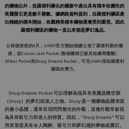
的礦物以外，從羅傑利礦化的礦脈中產出具有標本收藏性的
美麗螢石更是數不勝數。據網路資料提到，自羅傑利礦區產
出精緻的標本開始，收藏精美標本礦物逐漸受到重視。因此
羅傑利礦區的礦物一直以來都是夢幻逸品。
公佈復採後的8月，UKMV官方開始陸續公佈了羅傑利新的礦
袋，從Cousin Jack Pocket (整個礦袋已被其他礦商壟斷)、
50Year Pocket到Druzy Dreams Pocket，可見UKMV深知羅傑利
礦區的潛力。
Druzy Dreams Pocket 可以理解為指具有美麗晶體空隙
（Druzy）的夢幻或迷人之物。Druzy 是一種礦物晶體表面
的微小晶體，通常呈現閃閃發光的外觀，這種外觀常被視
為具有吸引力和迷人的特質。因此，"Druzy Dreams" 可以
用來形容具有令人陶醉、吸引力和夢幻感的事物或寶石。