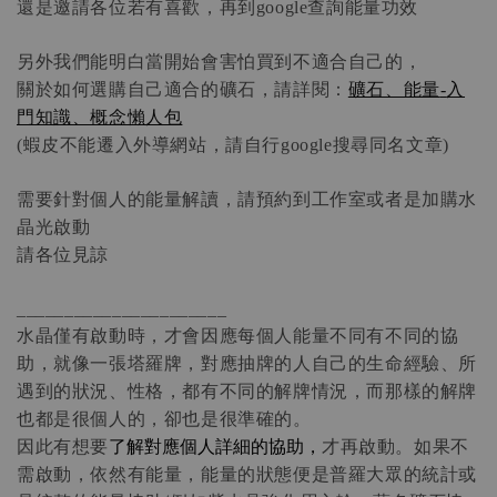
還是邀請各位若有喜歡，再到
查詢能量功效
google
另外我們能明白當開始會害怕買到不適合自己的，
關於如何選購自己適合的礦石，請詳閱：
礦石、能量
入
-
門知識、概念懶人包
蝦皮不能遷入外導網站，請自行
搜尋同名文章
(
google
)
需要針對個人的能量解讀，請預約到工作室或者是加購水
晶光啟動
請各位見諒
______________________
水晶僅有啟動時，才會因應每個人能量不同有不同的協
助，就像一張塔羅牌，對應抽牌的人自己的生命經驗、所
遇到的狀況、性格，都有不同的解牌情況，而那樣的解牌
也都是很個人的，卻也是很準確的。
了解對應個人詳細的協助，
因此有想要
才再啟動。如果不
需啟動，依然有能量，能量的狀態便是普羅大眾的統計或