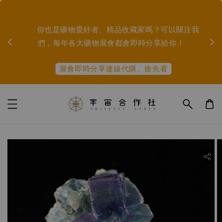
        市集、展會資訊： 9/5-6 白日夢大飯店(珍珠法寶
        你也是礦物愛好者、精品收藏家嗎？可以關注我
主
們，每年各大礦物展會都會即時分享給你！

展會即時分享連線代購、搶先看
ility.skip_to_product_info