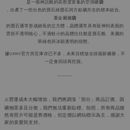
袋
是一個神話般的高密度富集的空洞礦
，出產了一些出色的寶石綠螢石與方鉛礦共生的標本組合。 
袋
重金屬礦
的螢石通常形成細長的立方體，晶體通常具有延伸到表面的
雲狀不透明核心，不過較小的晶體往往都是寶石般、美麗的
翠綠色與冰穎透明的狀態。
據UKMV官方所言庫存已不多，未來目標放在採掘新礦脈，不
一定會回頭再挖掘。
______
⚠️營運成本大幅增加，我們將調漲「部分」商品訂價。因
礦物眾多且分散，我們無法重新貼標、拍照，所有商品雖
然有照片可能是舊價格，但定價以網站標示為主，感謝大
家的喜愛與支持。