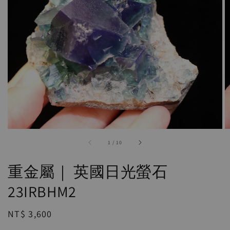
accessibility.of
1
/
10
重金屬｜ 英國日光螢石
23IRBHM2
Regular
NT$ 3,600
price