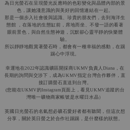
為日光螢石在呈現螢光反應時的色彩變化與晶體內部的景
色，讓她淺意識的與美好的回憶連結在一起。
那是一個步入社會後與認識、珍貴的朋友們，去到海洋生
態館
，在落地的生態缸前，席地而坐、不發一語的看著
眼前景色，與自然生態神遊，沉默卻心靈平靜的快樂體
驗。
所以靜靜地觀賞著螢石時，都會有一種幸福的感動，在踢
踢心中浮現。
幸運地在
年認識礦區開採商
負責人
，在
2022
UKMV
Diana
長期的詢問與交涉下，成為
指定台灣合作夥伴，直
UKMV
接訂購螢石直送到台灣。
您能在
的
頁面上，看見
追蹤的台
(
UKMV
Instagram
UKMV
灣唯一礦物商家帳號是水曜日水晶）
英國日光螢石的名氣想必礦石愛好者都有聽聞，但這次想
分享，關於英日螢之於合作社踢踢，是什麼樣的狀態。