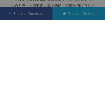
波的人們，一個安定力量的體驗，幫助他們找回被忽
略的內在穩定以維持生活方向及目標。
Share on Facebook
Share on Twitter