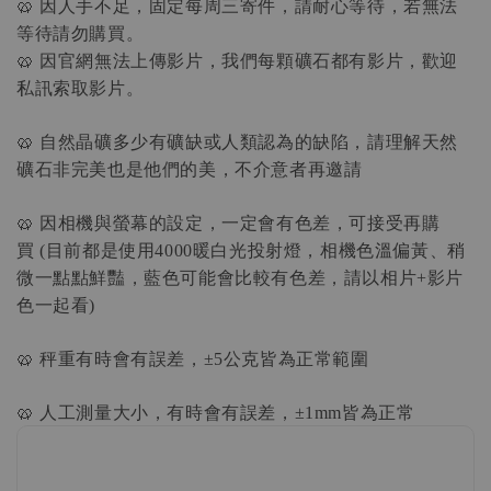
🥨
因人手不足，固定每周三寄件，請耐心等待，若無法
等待請勿購買。
🥨
因官網無法上傳影片，我們每顆礦石都有影片，歡迎
私訊索取影片。
🥨
自然晶礦多少有礦缺或人類認為的缺陷，請理解天然
礦石非完美也是他們的美，不介意者再邀請
🥨
因相機與螢幕的設定，一定會有色差，可接受再購
買
目前都是使用
暖白光投射燈，相機色溫偏黃、稍
 (
4000
微一點點鮮豔，藍色可能會比較有色差，請以相片
影片
+
色一起看
)
🥨
秤重有時會有誤差，
公克皆為正常範圍
±5
🥨
人工測量大小，有時會有誤差，
皆為正常
±1mm