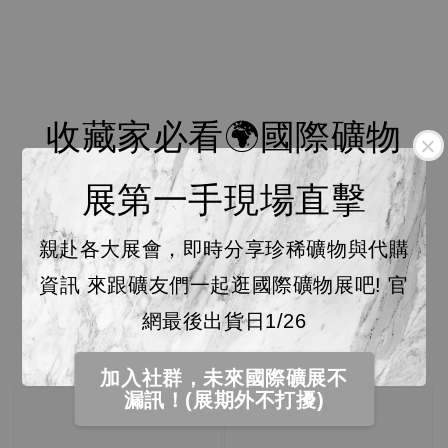
收藏家必看🌍國際礦物
展第一手現場直擊
親赴各大展會，即時分享珍稀礦物與代購
資訊 來跟礦友們一起逛國際礦物展吧! 官
網最後出貨日1/26
加入社群，未來國際礦展不
漏訊！(展期外不打擾)