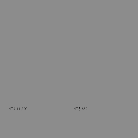
Regular 
Regular 
price
price
NT$ 11,900
NT$ 650