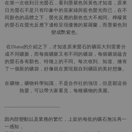
在第一次收到日光螢石，看到墨紫色與黃色才知道，原來
日光螢石不是只有印象中的皇家綠與藍色螢光而已，在不
同顏色的晶體之下，螢光反應的顏色也大不相同。檸檬黃
的螢石在螢光反應下邊框呈現優雅的紫羅蘭，而墨紫色則
變成艷紫色。
在
的介紹之下，才知道原來螢石的礦區大到需要分
Diana
成不同礦脈，而每個礦脈又有不同的礦袋，每個礦袋蘊含
的螢石各有顏色、特徵上的不同。每次收到、知道、擁有
了一個新的礦袋，好像就在實現親自到礦區的美好想像。
在礦物，礦物科學知識，不是合作社的強項，但是願這份
熱愛，可以帶大家看見，每種礦物的美麗。
______________________
因內部變動以及業務的繁忙，上架的每批的礦石無法再一
一感知，