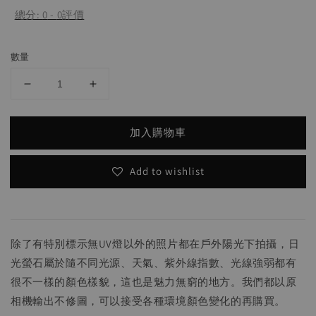
總分:
0
-
0
評價
數量
加入購物車
Add to wishlist
除了有特別標示無UV燈以外的照片都在戶外陽光下拍攝，日
光螢石屬於隨不同光源、天氣、紫外線指數、光線強弱都有
很不一樣的顏色樣貌，這也是魅力無窮的地方。我們都以原
相機輸出不修圖，可以接受各種環境顏色變化的再購買。