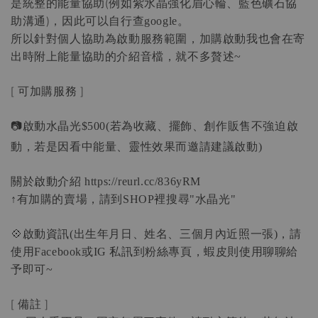
是統整的能量協助(例如紫水晶強化眉心輪、藍色礦石協
助溝通)，因此可以自行查
google。
所以針對個人協助為啟動服務範圍，加購啟動我也會在寄
出時附上能量協助的介紹音檔，就不多贅述
~
[
可加購服務
]
📷啟動水晶光
若為收藏、擺飾、創作販售不強迫啟
$500(
動，若是因看中能量、靈性效果而邀請建議啟動
)
關於啟動介紹
 https://reurl.cc/836yRM
有加購的賣場，請到
裡搜尋
水晶光
↑
SHOP
"
"
💠啟動資訊
出生年月日、姓名、三個月內近照一張
，請
(
)
使用
或
私訊到粉絲專頁，蝦皮則使用聊聊給
Facebook
IG 
予即可
~
[
備註
]