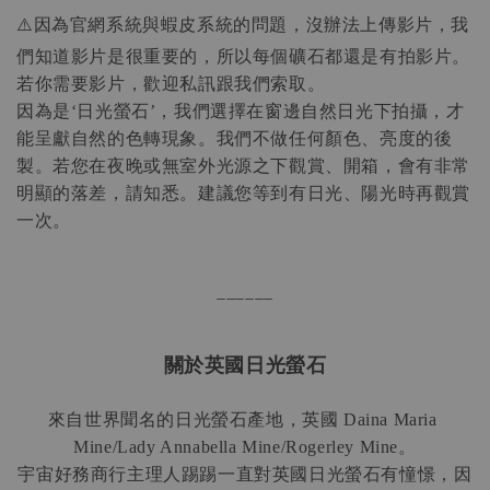
⚠️因為官網系統與蝦皮系統的問題，沒辦法上傳影片，我
們知道影片是很重要的，所以每個礦石都還是有拍影片。
若你需要影片，歡迎私訊跟我們索取。
因為是
日光螢石
，我們選擇在窗邊自然日光下拍攝，才
‘
’
能呈獻自然的色轉現象。我們不做任何顏色、亮度的後
製。若您在夜晚或無室外光源之下觀賞、開箱，會有非常
明顯的落差，請知悉。建議您等到有日光、陽光時再觀賞
一次。
______
關於英國日光螢石
來自世界聞名的日光螢石產地，英國
 Daina Maria 
。
Mine/Lady Annabella Mine/Rogerley Mine
宇宙好務商行主理人踢踢一直對英國日光螢石有憧憬，因