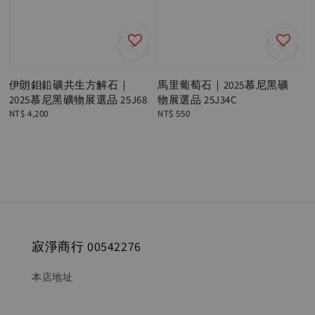
伊朗鉬鉛礦共生方解石｜
馬里葡萄石｜2025慕尼黑礦
2025慕尼黑礦物展選品 25J68
物展選品 25J34C
Regular
NT$ 4,200
Regular
NT$ 550
price
price
寂淨商行 00542276
本店地址