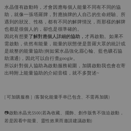
水晶僅有啟動時，才會因應每個人能量不同有不同的協
助，
就像一張塔羅牌，對應抽牌的人自己的生命經驗、所
遇到的狀況、性格，都有不同的解牌情況，
而那樣的解牌
也都是很個人的，卻也是很準確的。
了解對應個人詳細的協助，
因此有想要
才再啟動。如果不
需啟動，依然有能量，能量的狀態便是普羅大眾的統計或
是統整的能量協助(例如紫水晶強化眉心輪、藍色礦石協
助溝通)，因此可以自行查
google。
所以針對個人協助為啟動服務範圍，加購啟動我也會在寄
出時附上能量協助的介紹音檔，就不多贅述
~
[ 可加購服務 ] (客製化能量手串已包含、不需再加購)
📷啟動水晶光$500(若為收藏、擺飾、創作販售不強迫啟動，
若是因看中能量、靈性效果而邀請建議啟動)