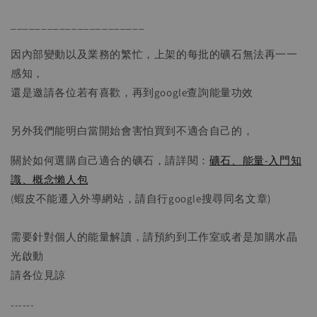
______________________
因內部變動以及業務的繁忙，上架的每批的礦石無法再一一
感知，
還是邀請各位若有喜歡，再到google查詢能量功效
另外我們能明白當開始會害怕買到不適合自己的，
關於如何選購自己適合的礦石，請詳閱：
礦石、能量-入門知
識、概念懶人包
(蝦皮不能遷入外導網站，請自行google搜尋同名文章)
需要針對個人的能量解讀，請預約到工作室或者是加購水晶
光啟動
請各位見諒
------