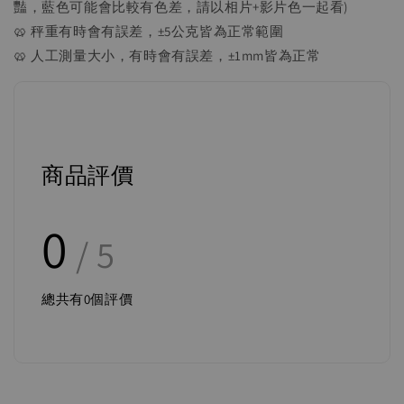
豔，藍色可能會比較有色差，請以相片+影片色一起看)
🥨 秤重有時會有誤差，±5公克皆為正常範圍
🥨 人工測量大小，有時會有誤差，±1mm皆為正常
商品評價
0
/ 5
總共有
0
個評價