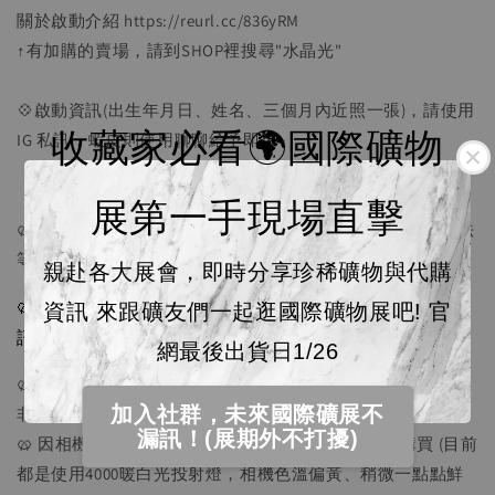
關於啟動介紹 https://reurl.cc/836yRM
↑有加購的賣場，請到SHOP裡搜尋"水晶光"
💠啟動資訊(出生年月日、姓名、三個月內近照一張)，請使用
收藏家必看🌍國際礦物
IG 私訊，蝦皮則使用聊聊給予即可~
展第一手現場直擊
🥨 因人手不足，出貨時間為1-3天寄件，請耐心等待，若無法
等待請勿購買。
親赴各大展會，即時分享珍稀礦物與代購
🥨 因官網無法上傳影片，我們每顆礦石都有影片，歡迎私
資訊 來跟礦友們一起逛國際礦物展吧! 官
訊索取影片。
網最後出貨日1/26
🥨 自然晶礦多少有礦缺或人類認為的缺陷，請理解天然礦石
加入社群，未來國際礦展不
非完美也是他們的美，不介意者再邀請
漏訊！(展期外不打擾)
🥨 因相機與螢幕的設定，一定會有色差，可接受再購買 (目前
都是使用4000暖白光投射燈，相機色溫偏黃、稍微一點點鮮