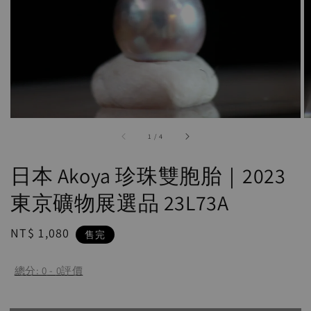
accessibility.of
1
/
4
日本 Akoya 珍珠雙胞胎｜2023
東京礦物展選品 23L73A
Regular
NT$ 1,080
售完
price
總分:
0
-
0
評價