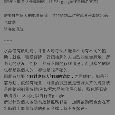
(蝦皮不能遷入外導網站，請自行google搜尋同名文章)
需要針對個人的能量解讀，請預約到工作室或者是加購水晶
光啟動
請各位見諒
------
水晶僅有啟動時，才會因應每個人能量不同有不同的協
助，
就像一張塔羅牌，對應抽牌的人自己的生命經驗、所
遇到的狀況、性格，都有不同的解牌情況，
而那樣的解牌
也都是很個人的，卻也是很準確的。
了解對應個人詳細的協助，
因此有想要
才再啟動。如果不
需啟動，依然有能量，能量的狀態便是普羅大眾的統計或
是統整的能量協助(例如紫水晶強化眉心輪、藍色礦石協
助溝通)，因此可以自行查
google。
所以針對個人協助為啟動服務範圍，加購啟動我也會在寄
出時附上能量協助的介紹音檔，就不多贅述
~