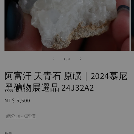
accessibility.of
1
/
8
阿富汗 天青石 原礦｜2024慕尼
黑礦物展選品 24J32A2
Regular
NT$ 5,500
price
總分:
0
-
0
評價
數量