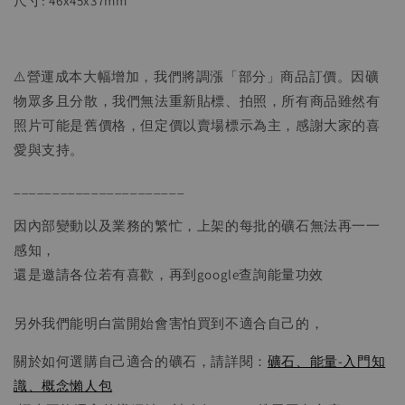
尺寸: 46x45x37mm
⚠️營運成本大幅增加，我們將調漲「部分」商品訂價。因礦
物眾多且分散，我們無法重新貼標、拍照，所有商品雖然有
照片可能是舊價格，但定價以賣場標示為主，感謝大家的喜
愛與支持。
______________________
因內部變動以及業務的繁忙，上架的每批的礦石無法再一一
感知，
還是邀請各位若有喜歡，再到google查詢能量功效
另外我們能明白當開始會害怕買到不適合自己的，
關於如何選購自己適合的礦石，請詳閱：
礦石、能量-入門知
識、概念懶人包