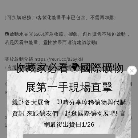
[ 可加購服務 ] (客製化能量手串已包含、不需再加購)
📷啟動水晶光$500(若為收藏、擺飾、創作販售不強迫啟動，
若是因看中能量、靈性效果而邀請建議啟動)
關於啟動介紹 https://reurl.cc/836yRM
收藏家必看🌍國際礦物
↑有加購的賣場，請到SHOP裡搜尋"水晶光"
展第一手現場直擊
💠啟動資訊(出生年月日、姓名、三個月內近照一張)，請使用
IG 私訊，蝦皮則使用聊聊給予即可~
親赴各大展會，即時分享珍稀礦物與代購
資訊 來跟礦友們一起逛國際礦物展吧! 官
🥨 因人手不足，出貨時間為1-3天寄件，請耐心等待，若無法
網最後出貨日1/26
等待請勿購買。