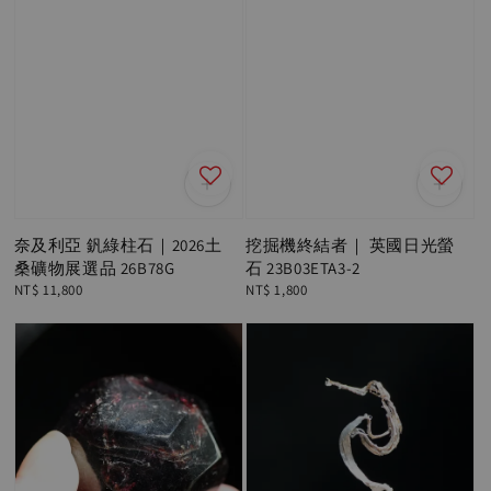
奈及利亞 釩綠柱石｜2026土
挖掘機終結者｜ 英國日光螢
桑礦物展選品 26B78G
石 23B03ETA3-2
Regular
NT$ 11,800
Regular
NT$ 1,800
price
price