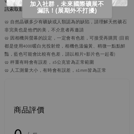
🥨 因官網無法上傳影片，我們每顆礦石都有影片，歡迎私
加入社群，未來國際礦展不
訊索取影片。
漏訊！(展期外不打擾)
🥨 自然晶礦多少有礦缺或人類認為的缺陷，請理解天然礦石
非完美也是他們的美，不介意者再邀請
🥨 因相機與螢幕的設定，一定會有色差，可接受再購買 (目前
都是使用4000暖白光投射燈，相機色溫偏黃、稍微一點點鮮
豔，藍色可能會比較有色差，請以相片+影片色一起看)
🥨 秤重有時會有誤差，±5公克皆為正常範圍
🥨 人工測量大小，有時會有誤差，±1mm皆為正常
商品評價