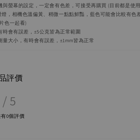
相機與螢幕的設定，一定會有色差，可接受再購買 (目前都是使用4
射燈，相機色溫偏黃、稍微一點點鮮豔，藍色可能會比較有色
片色一起看)
重有時會有誤差，±5公克皆為正常範圍
工測量大小，有時會有誤差，±1mm皆為正常
品評價
/ 5
共有
0
個評價