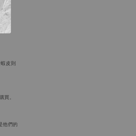
中能
，蝦皮則
勿購買。
是他們的