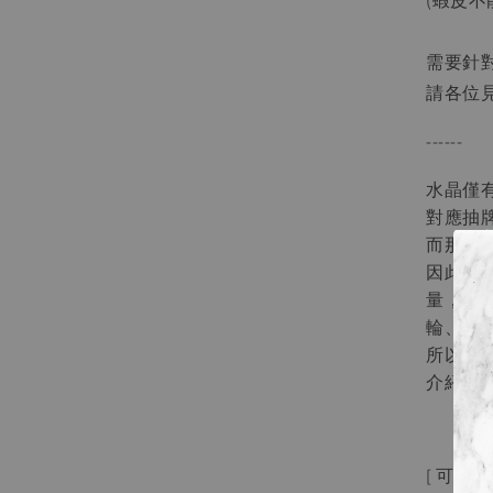
(蝦皮不
需要針
請各位
------
水晶僅
對應抽
而那樣
因此有
量，能
輪、藍
所以針
介紹音
[ 可加