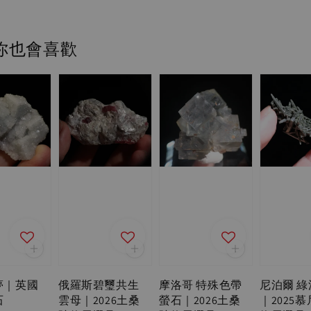
你也會喜歡
夢｜英國
俄羅斯碧璽共生
摩洛哥 特殊色帶
尼泊爾 
石
雲母｜2026土桑
螢石｜2026土桑
｜2025