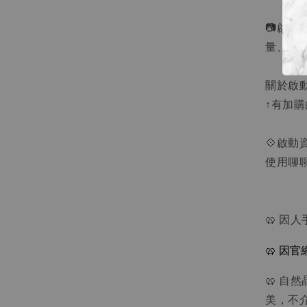
📷啟動
量、靈
關於啟動介紹
↑有加購
💠啟動
使用聊
🥨 因
🥨 因
🥨 
美，不