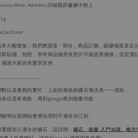
kurusu Mine, Namibia 詳細隨原廠礦卡附上
.2g
x22x25mm
運成本大幅增加，我們將調漲「部分」商品訂價。因礦物眾多且
重新貼標、拍照，所有商品雖然有照片可能是舊價格，但定價
，感謝大家的喜愛與支持。
_______________
變動以及業務的繁忙，上架的每批的礦石無法再一一感知，
各位若有喜歡，再到google查詢能量功效
們能明白當開始會害怕買到不適合自己的，
何選購自己適合的礦石，請詳閱：
礦石、能量-入門知識、概念