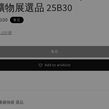
物展選品 25B30
ar
,100
售完
-
0
評價
售完
Add to wishlist
土桑礦物展 選品