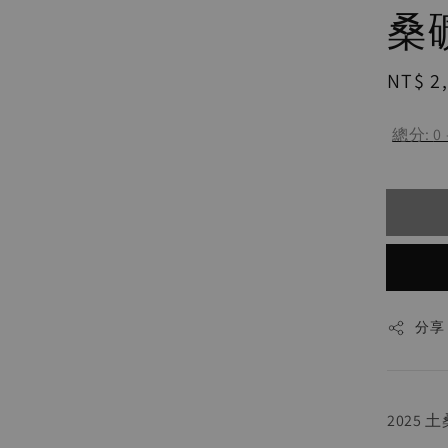
桑礦
Regul
NT$ 2
price
總分:
0
分享
2025 