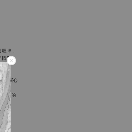
塔羅牌，
牌情況，
有能
強化眉心
量協助的