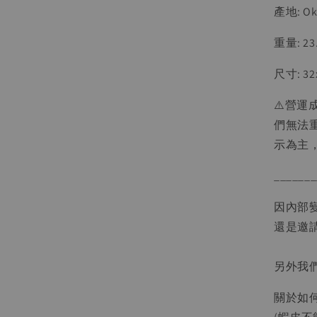
產地: O
重量: 23
尺寸: 32
⚠️營
們無法
示為主
_______
因內部
還是邀請
另外我
關於如