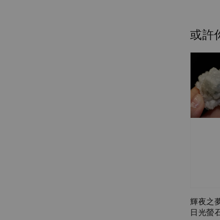
或許
輝夜之
日光螢