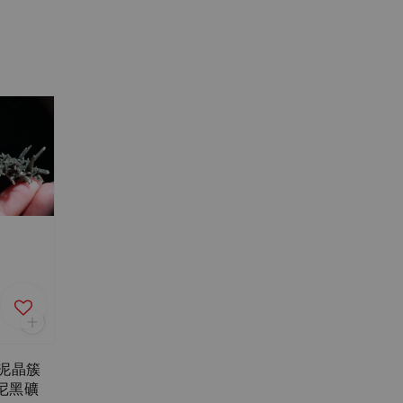
綠泥晶簇
慕尼黑礦