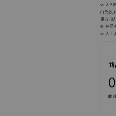
🥨 因
白光投
相片+影
🥨 秤
🥨 人
商
0
總