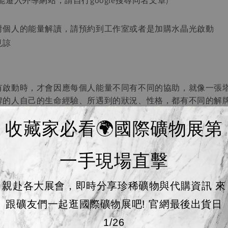
能遷入外導網站，請自行google搜尋同名文章)
對個人的能量解讀，請預約到工作室或者是加購水晶光啟動
見諒
有啟動時，才會因應每個人能量不同有不同的協助，
就像一張
牌的人自己的生命經驗、所遇到的狀況、性格，都有不同的解
的解牌也都是很個人的，卻也是很準確的。
收藏家必看🌍國際礦物展第
了解對應個人詳細的協助，
想要
才再啟動。如果不需啟動，依然
量的狀態便是普羅大眾的統計或是統整的能量協助(例如紫水晶
色礦石協助溝通)，因此可以自行查
google。
一手現場直擊
對個人協助為啟動服務範圍，加購啟動我也會在寄出時附上能
檔，就不多贅述
~
親赴各大展會，即時分享珍稀礦物與代購資訊 來
跟礦友們一起逛國際礦物展吧! 官網最後出貨日
購服務 ] (客製化能量手串已包含、不需再加購)
1/26