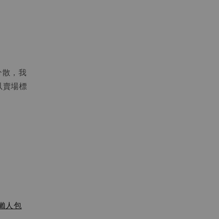
分散，我
以賣場標
懶人包