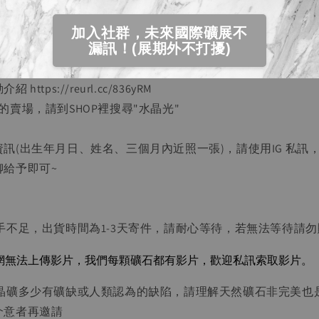
水晶光$500(若為收藏、擺飾、創作販售不強迫啟動，若是因看
加入社群，未來國際礦展不
漏訊！(展期外不打擾)
性效果而邀請建議啟動)
 https://reurl.cc/836yRM
的賣場，請到SHOP裡搜尋"水晶光"
資訊(出生年月日、姓名、三個月內近照一張)，請使用IG 私訊
聊給予即可~
人手不足，出貨時間為1-3天寄件，請耐心等待，若無法等待請
官網無法上傳影片，我們每顆礦石都有影片，歡迎私訊索取影片。
自然晶礦多少有礦缺或人類認為的缺陷，請理解天然礦石非完美也
介意者再邀請